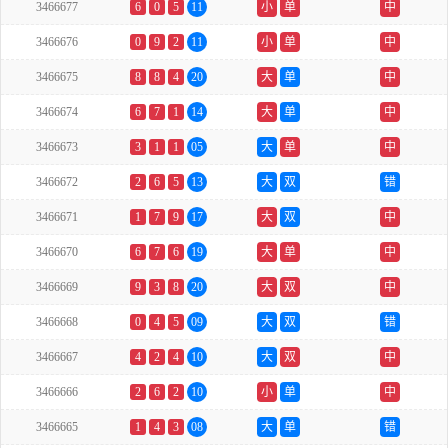
3466677
6
0
5
11
小
单
中
3466676
0
9
2
11
小
单
中
3466675
8
8
4
20
大
单
中
3466674
6
7
1
14
大
单
中
3466673
3
1
1
05
大
单
中
3466672
2
6
5
13
大
双
错
3466671
1
7
9
17
大
双
中
3466670
6
7
6
19
大
单
中
3466669
9
3
8
20
大
双
中
3466668
0
4
5
09
大
双
错
3466667
4
2
4
10
大
双
中
3466666
2
6
2
10
小
单
中
3466665
1
4
3
08
大
单
错