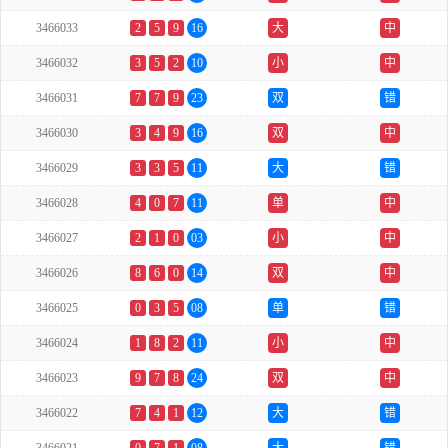
3466033
2
5
9
16
大
中
3466032
3
5
2
10
小
中
3466031
7
7
9
23
双
错
3466030
3
4
9
16
双
中
3466029
3
3
5
11
大
错
3466028
4
0
7
11
单
中
3466027
2
1
0
03
小
中
3466026
8
6
0
14
双
中
3466025
0
3
5
08
单
错
3466024
1
8
2
11
小
中
3466023
9
7
8
24
双
中
3466022
7
4
1
12
大
错