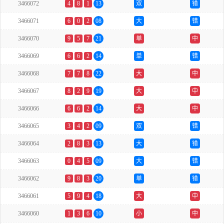
3466072
4
8
1
13
双
错
3466071
6
0
2
08
大
错
3466070
9
5
7
21
单
中
3466069
6
6
2
14
单
错
3466068
7
7
8
22
大
中
3466067
8
2
9
19
大
中
3466066
6
6
2
14
大
中
3466065
3
4
2
09
双
错
3466064
2
8
3
13
大
错
3466063
0
4
5
09
大
错
3466062
9
8
3
20
单
错
3466061
5
9
4
18
大
中
3466060
1
3
6
10
小
中