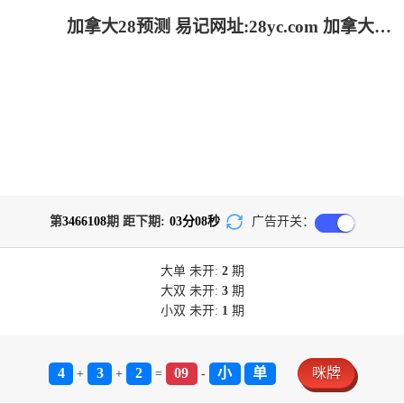
加拿大28预测 易记网址:28yc.com 加拿大2.8-pc28加拿大官网|免费在线预测|pc28加拿大开奖结果查询_专注研究加拿大预测!
第
3466108
期 距下期:
03
分
08
秒
广告开关：
大单
未开:
2
期
大双
未开:
3
期
小双
未开:
1
期
4
3
2
09
小
单
咪牌
+
+
=
-