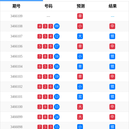
期号
号码
预测
结果
3466109
---
单
---
3466108
4
3
2
09
小
中
3466107
3
5
4
12
大
错
3466106
5
3
9
17
单
中
3466105
7
8
1
16
小
错
3466104
6
5
5
16
单
错
3466103
6
5
8
19
单
中
3466102
6
2
6
14
小
错
3466101
9
3
1
13
双
错
3466100
3
9
3
15
大
中
3466099
8
8
8
24
大
中
3466098
7
5
3
15
小
错