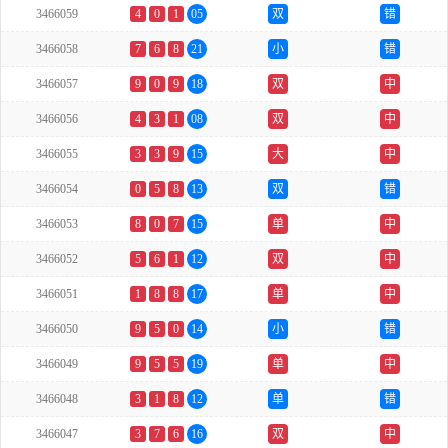
3466059
4
0
1
05
双
错
3466058
7
6
8
21
小
错
3466057
9
0
9
18
双
中
3466056
4
3
1
08
双
中
3466055
3
3
9
15
大
中
3466054
0
5
8
13
双
错
3466053
8
0
7
15
单
中
3466052
5
6
1
12
双
中
3466051
1
8
8
17
单
中
3466050
9
5
0
14
小
错
3466049
9
5
5
19
单
中
3466048
3
1
8
12
单
错
3466047
3
7
6
16
双
中