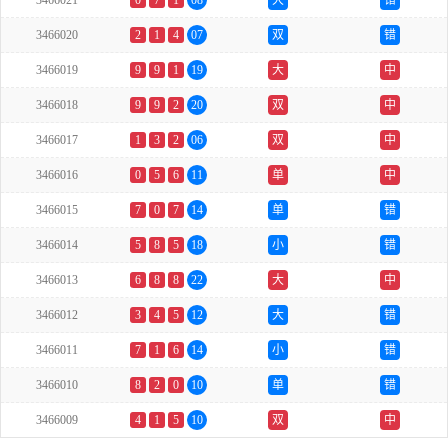
3466021
0
7
1
08
大
错
3466020
2
1
4
07
双
错
3466019
9
9
1
19
大
中
3466018
9
9
2
20
双
中
3466017
1
3
2
06
双
中
3466016
0
5
6
11
单
中
3466015
7
0
7
14
单
错
3466014
5
8
5
18
小
错
3466013
6
8
8
22
大
中
3466012
3
4
5
12
大
错
3466011
7
1
6
14
小
错
3466010
8
2
0
10
单
错
3466009
4
1
5
10
双
中