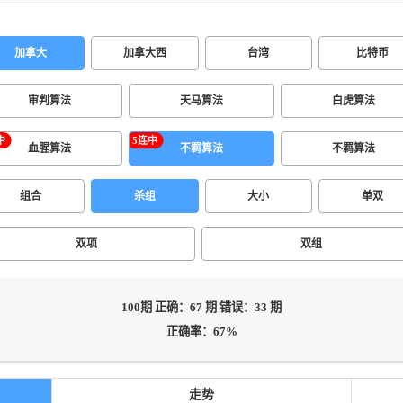
加拿大
加拿大西
台湾
比特币
审判算法
天马算法
白虎算法
血腥算法
不羁算法
不羁算法
组合
杀组
大小
单双
双项
双组
100期 正确：67 期 错误：33 期
正确率：67%
走势