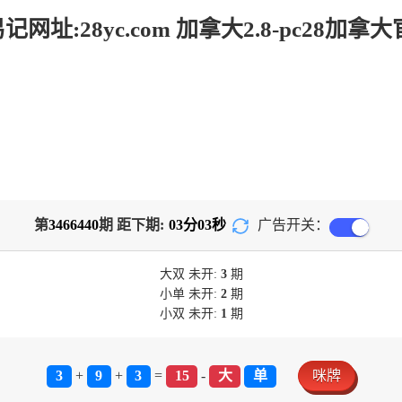
第
3466440
期 距下期:
03
分
02
秒
广告开关：
大双
未开:
3
期
小单
未开:
2
期
小双
未开:
1
期
3
+
9
+
3
=
15
-
大
单
咪牌