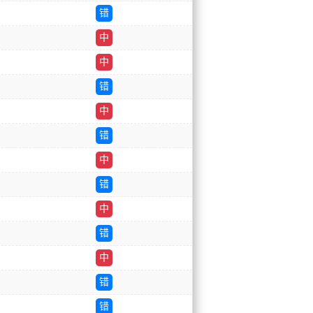
错
中
中
错
中
错
中
错
中
错
中
错
错