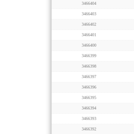
3466404
3466403
3466402
3466401
3466400
3466399
3466398
3466397
3466396
3466395
3466394
3466393
3466392