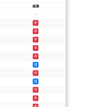
结果
---
中
中
中
中
中
错
中
错
中
中
中