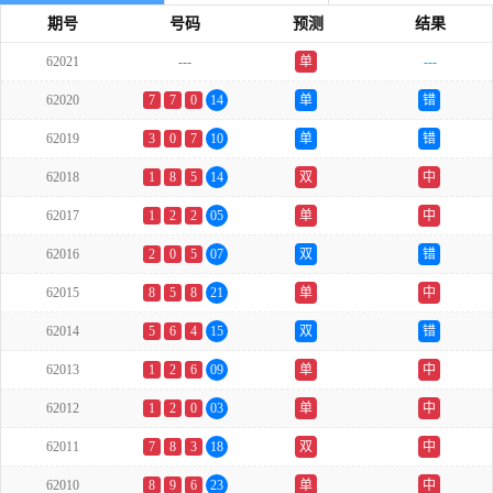
期号
号码
预测
结果
62021
---
单
---
62020
7
7
0
14
单
错
62019
3
0
7
10
单
错
62018
1
8
5
14
双
中
62017
1
2
2
05
单
中
62016
2
0
5
07
双
错
62015
8
5
8
21
单
中
62014
5
6
4
15
双
错
62013
1
2
6
09
单
中
62012
1
2
0
03
单
中
62011
7
8
3
18
双
中
62010
8
9
6
23
单
中