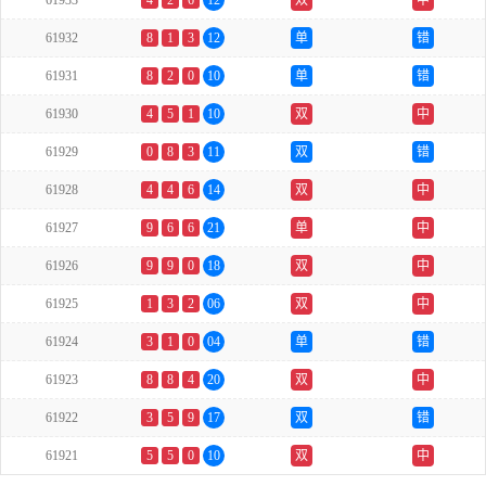
61933
4
2
6
12
双
中
61932
8
1
3
12
单
错
61931
8
2
0
10
单
错
61930
4
5
1
10
双
中
61929
0
8
3
11
双
错
61928
4
4
6
14
双
中
61927
9
6
6
21
单
中
61926
9
9
0
18
双
中
61925
1
3
2
06
双
中
61924
3
1
0
04
单
错
61923
8
8
4
20
双
中
61922
3
5
9
17
双
错
61921
5
5
0
10
双
中