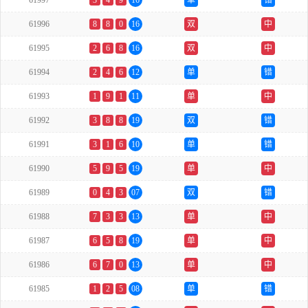
61997
3
4
9
16
单
错
61996
8
8
0
16
双
中
61995
2
6
8
16
双
中
61994
2
4
6
12
单
错
61993
1
9
1
11
单
中
61992
3
8
8
19
双
错
61991
3
1
6
10
单
错
61990
5
9
5
19
单
中
61989
0
4
3
07
双
错
61988
7
3
3
13
单
中
61987
6
5
8
19
单
中
61986
6
7
0
13
单
中
61985
1
2
5
08
单
错