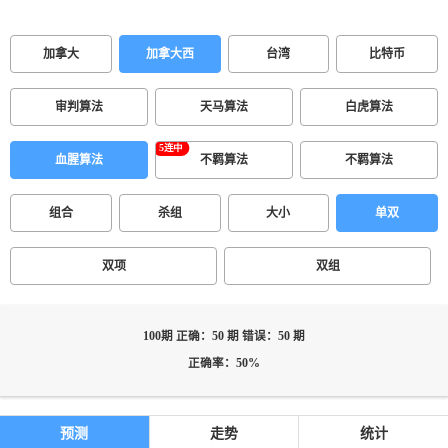
加拿大
加拿大西
台湾
比特币
审判算法
天马算法
白虎算法
血腥算法
不羁算法
不羁算法
组合
杀组
大小
单双
双项
双组
100期 正确：50 期 错误：50 期
正确率：50%
预测
走势
统计