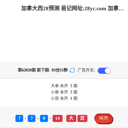
加拿大西28预测 易记网址:28yc.com 加拿大2.8-pc28加拿大官网|免费在线预测|pc28加拿大开奖结果查询_专注研究加拿大预测!
第
62020
期 距下期:
03
分
15
秒
广告开关：
大单
未开:
5
期
小单
未开:
3
期
小双
未开:
1
期
7
7
0
14
大
双
咪牌
+
+
=
-