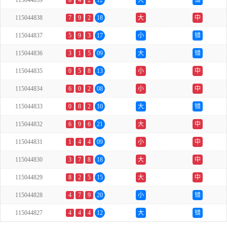
115044839
6
4
2
12
大
错
115044838
7
9
2
18
大
中
115044837
5
9
3
17
小
错
115044836
3
1
5
09
大
错
115044835
0
5
8
13
小
中
115044834
6
0
2
08
小
中
115044833
0
8
2
10
大
错
115044832
6
9
6
21
大
中
115044831
1
4
4
09
小
中
115044830
3
7
8
18
大
中
115044829
8
2
5
15
大
中
115044828
4
7
9
20
小
错
115044827
4
4
4
12
大
错