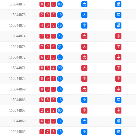
115044877
8
0
0
08
大
错
115044876
2
0
8
10
大
错
115044875
4
6
9
19
小
错
115044874
7
7
9
23
大
中
115044873
7
9
6
22
大
中
115044872
6
8
3
17
大
中
115044871
8
8
4
20
大
中
115044870
0
9
4
13
小
中
115044869
8
3
3
14
大
中
115044868
9
6
3
18
小
错
115044867
2
2
2
06
小
中
115044866
6
3
2
11
大
错
115044865
1
7
7
15
小
错