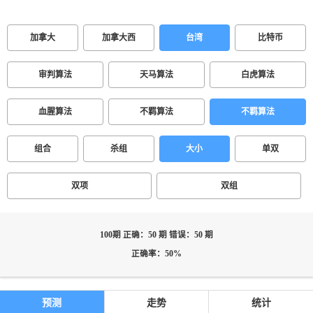
加拿大
加拿大西
台湾
比特币
审判算法
天马算法
白虎算法
血腥算法
不羁算法
不羁算法
组合
杀组
大小
单双
双项
双组
100期 正确：50 期 错误：50 期
正确率：50%
预测
走势
统计