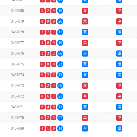
3467081
5
2
6
13
双
错
3467080
5
2
9
16
双
中
3467079
8
9
9
26
双
中
3467078
3
7
7
17
双
错
3467077
4
6
9
19
单
中
3467076
1
3
2
06
单
错
3467075
6
8
9
23
双
错
3467074
9
2
2
13
双
错
3467073
0
2
4
06
双
中
3467072
8
6
7
21
单
中
3467071
9
4
0
13
双
错
3467070
0
2
5
07
单
中
3467069
4
1
9
14
单
错