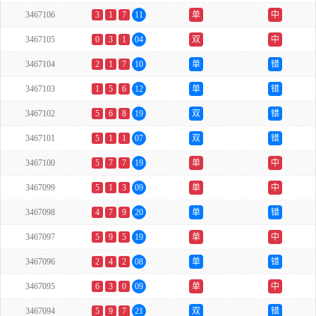
3467106
3
1
7
11
单
中
3467105
0
3
1
04
双
中
3467104
2
1
7
10
单
错
3467103
1
5
6
12
单
错
3467102
5
6
8
19
双
错
3467101
5
1
1
07
双
错
3467100
5
7
7
19
单
中
3467099
5
1
3
09
单
中
3467098
4
7
9
20
单
错
3467097
5
9
5
19
单
中
3467096
2
4
2
08
单
错
3467095
6
3
0
09
单
中
3467094
5
9
7
21
双
错