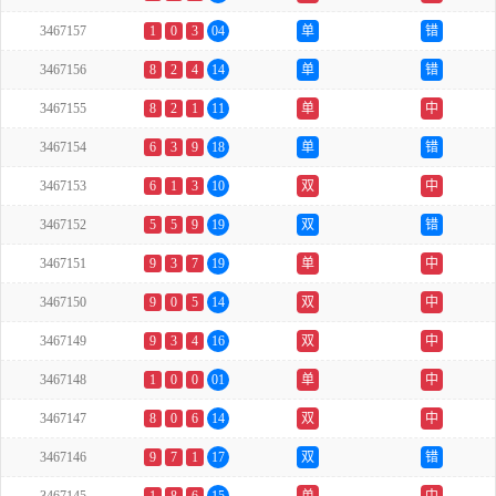
3467157
1
0
3
04
单
错
3467156
8
2
4
14
单
错
3467155
8
2
1
11
单
中
3467154
6
3
9
18
单
错
3467153
6
1
3
10
双
中
3467152
5
5
9
19
双
错
3467151
9
3
7
19
单
中
3467150
9
0
5
14
双
中
3467149
9
3
4
16
双
中
3467148
1
0
0
01
单
中
3467147
8
0
6
14
双
中
3467146
9
7
1
17
双
错