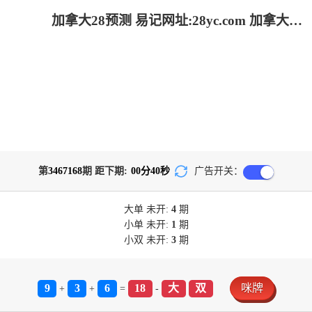
加拿大28预测 易记网址:28yc.com 加拿大2.8-pc28加拿大官网|免费在线预测|pc28加拿大开奖结果查询_专注研究加拿大预测!
第
3467168
期 距下期:
00
分
40
秒
广告开关：
大单
未开:
4
期
小单
未开:
1
期
小双
未开:
3
期
9
3
6
18
大
双
咪牌
+
+
=
-