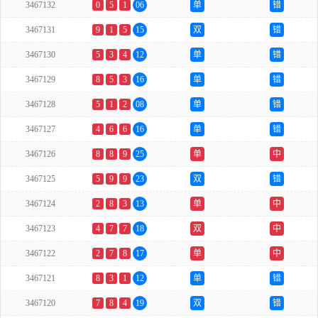
3467132
0
5
1
06
单
错
3467131
9
1
5
15
双
错
3467130
5
3
4
12
单
错
3467129
8
5
3
16
单
错
3467128
5
1
2
08
单
错
3467127
4
6
6
16
单
错
3467126
8
8
9
25
单
中
3467125
5
9
9
23
双
错
3467124
2
8
3
13
单
中
3467123
4
7
7
18
双
中
3467122
2
7
8
17
单
中
3467121
8
3
1
12
单
错
3467120
7
8
4
19
双
错