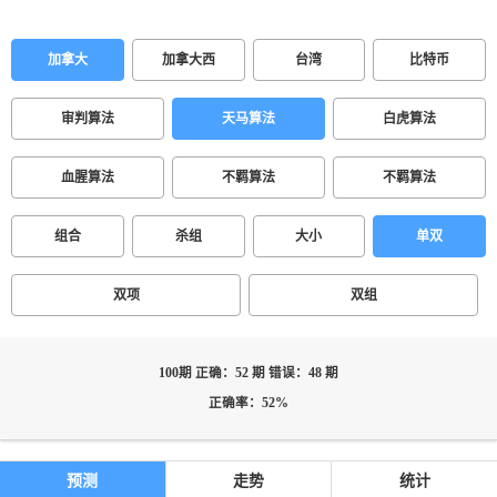
加拿大
加拿大西
台湾
比特币
审判算法
天马算法
白虎算法
血腥算法
不羁算法
不羁算法
组合
杀组
大小
单双
双项
双组
100期 正确：52 期 错误：48 期
正确率：52%
预测
走势
统计