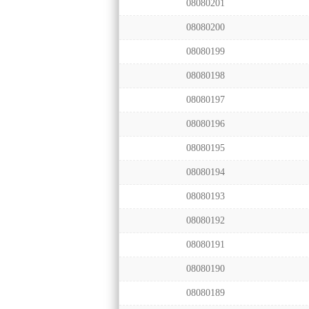
08080201
08080200
08080199
08080198
08080197
08080196
08080195
08080194
08080193
08080192
08080191
08080190
08080189