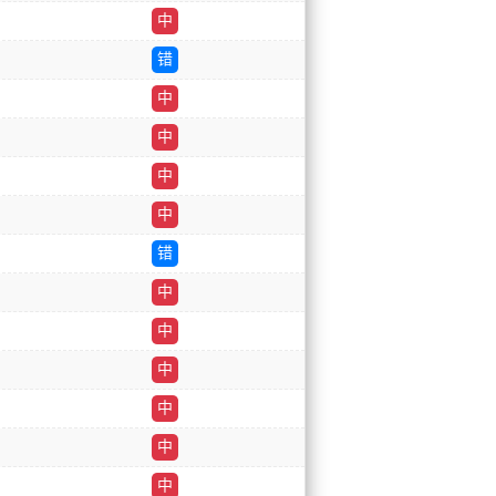
中
错
中
中
中
中
错
中
中
中
中
中
中