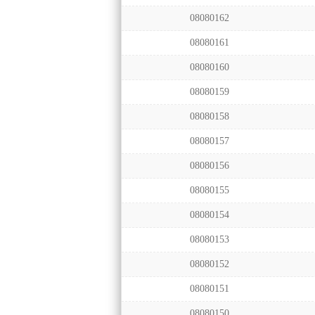
08080162
08080161
08080160
08080159
08080158
08080157
08080156
08080155
08080154
08080153
08080152
08080151
08080150