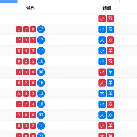
号码
预测
---
小
双
17
小
双
1
7
9
12
大
双
2
3
7
17
小
单
8
4
5
16
小
双
9
2
5
06
小
单
3
3
0
16
大
单
6
2
8
12
大
单
5
4
3
18
小
双
7
7
4
03
大
双
3
0
0
11
小
单
6
3
2
23
大
单
7
8
8