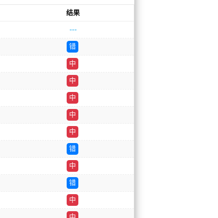
结果
---
错
中
中
中
中
中
错
中
错
中
中