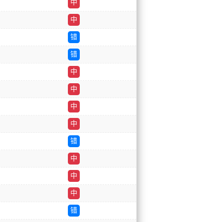
中
中
错
错
中
中
中
中
错
中
中
中
错