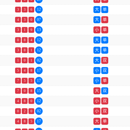
12
大
单
3
3
6
07
大
单
4
3
0
13
小
单
3
1
9
12
大
单
0
8
4
12
大
单
3
8
1
02
大
双
1
0
1
17
小
双
5
4
8
17
小
单
7
5
5
15
大
双
7
0
8
12
小
双
4
8
0
02
小
双
0
2
0
17
大
单
4
8
5