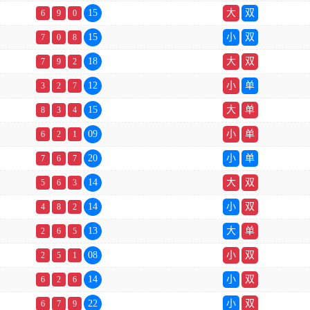
15
大
双
6
9
0
15
小
双
7
0
8
18
大
双
7
9
2
12
小
单
3
2
7
15
大
单
8
3
4
09
小
单
6
2
1
20
小
单
7
6
7
14
大
双
5
6
3
14
小
双
4
8
2
13
大
单
2
6
5
08
小
双
2
5
1
14
小
双
6
2
6
22
小
双
6
7
9