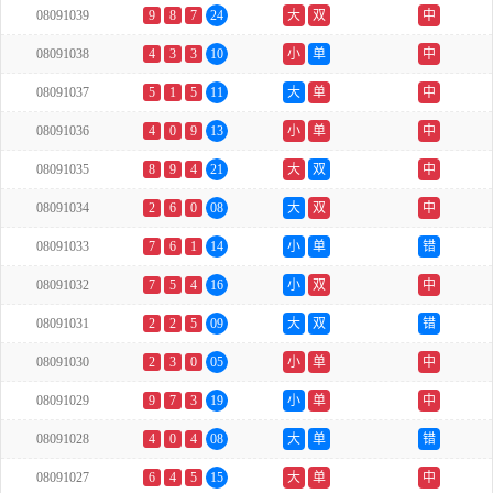
08091039
9
8
7
24
大
双
中
08091038
4
3
3
10
小
单
中
08091037
5
1
5
11
大
单
中
08091036
4
0
9
13
小
单
中
08091035
8
9
4
21
大
双
中
08091034
2
6
0
08
大
双
中
08091033
7
6
1
14
小
单
错
08091032
7
5
4
16
小
双
中
08091031
2
2
5
09
大
双
错
08091030
2
3
0
05
小
单
中
08091029
9
7
3
19
小
单
中
08091028
4
0
4
08
大
单
错
08091027
6
4
5
15
大
单
中