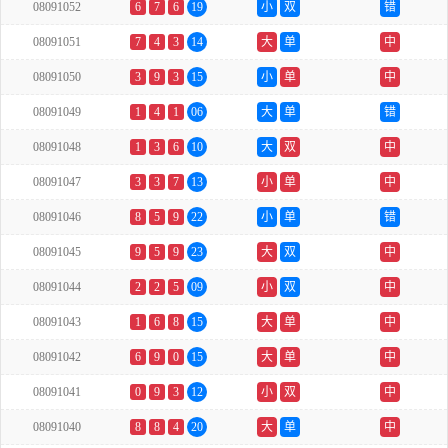
08091052
6
7
6
19
小
双
错
08091051
7
4
3
14
大
单
中
08091050
3
9
3
15
小
单
中
08091049
1
4
1
06
大
单
错
08091048
1
3
6
10
大
双
中
08091047
3
3
7
13
小
单
中
08091046
8
5
9
22
小
单
错
08091045
9
5
9
23
大
双
中
08091044
2
2
5
09
小
双
中
08091043
1
6
8
15
大
单
中
08091042
6
9
0
15
大
单
中
08091041
0
9
3
12
小
双
中
08091040
8
8
4
20
大
单
中