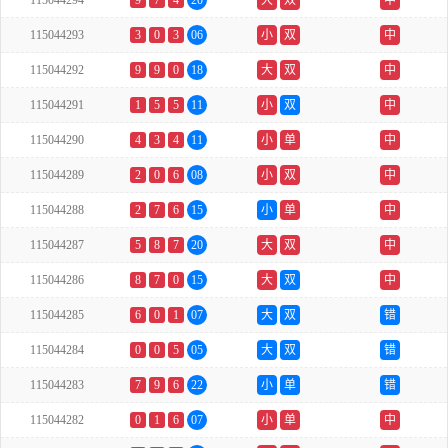
115044294
9
7
4
20
大
双
中
115044293
3
0
3
06
小
双
中
115044292
9
9
0
18
大
双
中
115044291
1
5
5
11
小
双
中
115044290
4
3
4
11
小
单
中
115044289
2
0
6
08
小
双
中
115044288
2
7
6
15
小
单
中
115044287
5
8
7
20
大
双
中
115044286
8
7
0
15
大
双
中
115044285
6
0
1
07
大
双
错
115044284
0
0
5
05
大
双
错
115044283
7
9
6
22
小
单
错
115044282
0
1
6
07
小
单
中