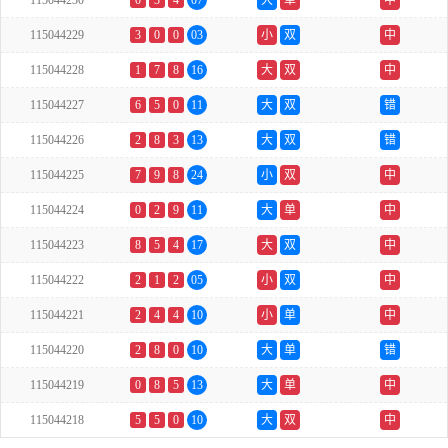
115044230
0
3
4
07
大
单
中
115044229
3
0
0
03
小
双
中
115044228
1
7
8
16
大
双
中
115044227
6
5
0
11
大
双
错
115044226
2
8
3
13
大
双
错
115044225
7
9
8
24
小
双
中
115044224
0
2
9
11
大
单
中
115044223
8
5
4
17
大
双
中
115044222
2
1
2
05
小
双
中
115044221
2
4
4
10
小
单
中
115044220
2
8
0
10
大
单
错
115044219
0
8
5
13
大
单
中
115044218
5
5
0
10
大
双
中