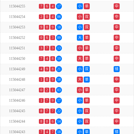
115044255
7
6
4
17
小
单
中
115044254
2
0
4
06
小
双
中
115044253
9
0
9
18
小
双
中
115044252
0
6
3
09
大
单
中
115044251
3
7
3
13
小
单
中
115044250
7
4
8
19
大
单
中
115044249
4
9
8
21
小
双
错
115044248
1
8
9
18
大
单
中
115044247
0
2
1
03
小
单
中
115044246
1
7
9
17
小
单
中
115044245
8
7
7
22
小
双
中
115044244
8
0
6
14
小
双
中
115044243
7
4
7
18
小
单
错