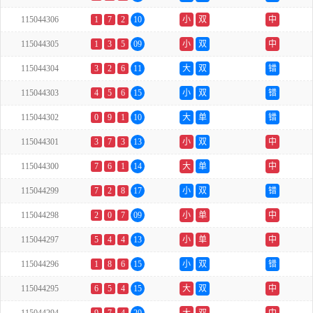
115044306
1
7
2
10
小
双
中
115044305
1
3
5
09
小
双
中
115044304
3
2
6
11
大
双
错
115044303
4
5
6
15
小
双
错
115044302
0
9
1
10
大
单
错
115044301
3
7
3
13
小
双
中
115044300
7
6
1
14
大
单
中
115044299
7
2
8
17
小
双
错
115044298
2
0
7
09
小
单
中
115044297
5
4
4
13
小
单
中
115044296
1
8
6
15
小
双
错
115044295
6
5
4
15
大
双
中