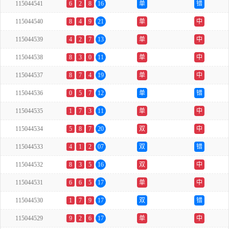
115044541
6
2
8
16
单
错
115044540
8
4
9
21
单
中
115044539
4
2
7
13
单
中
115044538
8
3
0
11
单
中
115044537
8
7
4
19
单
中
115044536
0
5
7
12
单
错
115044535
1
7
3
11
单
中
115044534
5
8
7
20
双
中
115044533
4
1
2
07
双
错
115044532
8
3
5
16
双
中
115044531
6
6
5
17
单
中
115044530
1
7
9
17
双
错
115044529
9
2
6
17
单
中