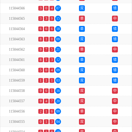
115044566
3
0
4
07
双
错
115044565
3
3
9
15
单
中
115044564
6
6
6
18
单
错
115044563
8
1
0
09
双
错
115044562
9
7
5
21
单
中
115044561
8
1
3
12
单
错
115044560
5
0
4
09
双
错
115044559
1
1
1
03
双
错
115044558
9
6
1
16
双
中
115044557
9
4
7
20
双
中
115044556
2
1
6
09
单
中
115044555
0
1
3
04
双
中