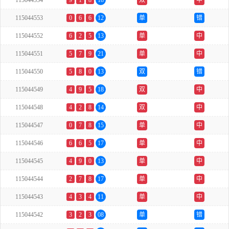
115044554
9
1
8
18
双
中
115044553
0
6
6
12
单
错
115044552
6
2
5
13
单
中
115044551
5
7
9
21
单
中
115044550
5
8
0
13
双
错
115044549
4
9
5
18
双
中
115044548
4
2
8
14
双
中
115044547
0
7
8
15
单
中
115044546
6
6
5
17
单
中
115044545
4
9
0
13
单
中
115044544
2
7
8
17
单
中
115044543
4
3
4
11
单
中
115044542
3
2
3
08
单
错