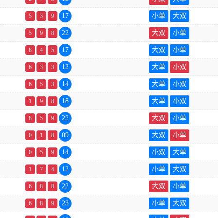
17
小单
大双
5
3
9
22
大双
小单
5
9
8
17
大双
小单
8
4
5
12
大单
小双
6
3
3
14
大单
小双
6
5
3
18
大单
小双
1
9
8
22
大双
小单
8
5
9
09
大双
小单
0
1
8
14
小双
大单
0
5
9
12
小单
大双
1
7
4
22
大双
小单
6
8
8
23
小单
大双
6
8
9