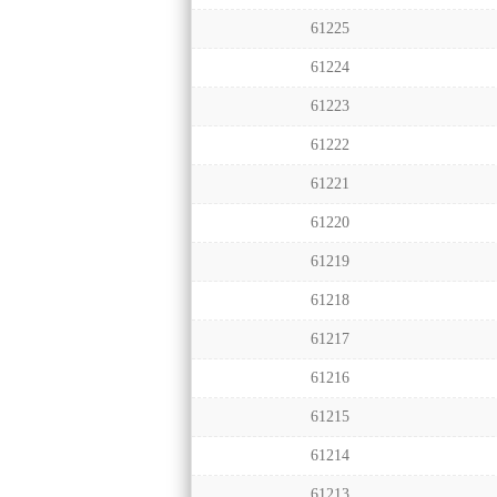
61225
61224
61223
61222
61221
61220
61219
61218
61217
61216
61215
61214
61213