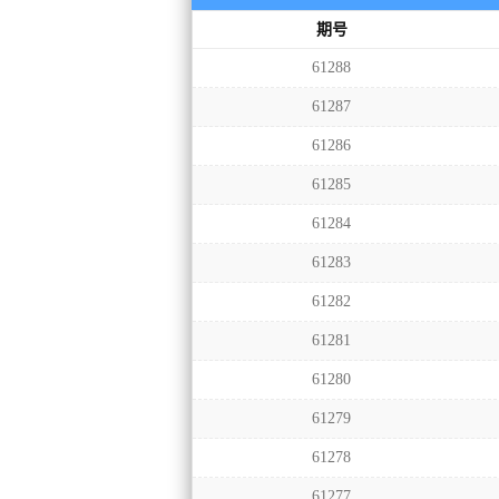
期号
61288
61287
61286
61285
61284
61283
61282
61281
61280
61279
61278
61277