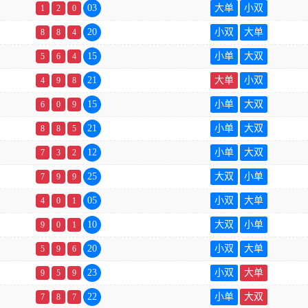
03
大单
小双
1
2
0
20
小双
大单
8
8
4
15
小单
大双
5
6
4
21
大单
小双
4
9
8
15
小单
大双
6
0
9
21
小单
大双
8
8
5
12
小单
大双
7
3
2
25
大双
小单
7
9
9
05
小双
大单
4
0
1
10
大双
小单
9
0
1
20
小双
大单
5
9
6
23
小双
大单
9
5
9
22
小单
大双
7
8
7