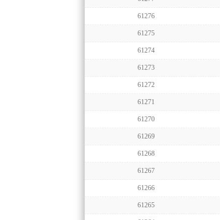
61276
61275
61274
61273
61272
61271
61270
61269
61268
61267
61266
61265