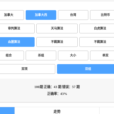
加拿大
加拿大西
台湾
比特币
审判算法
天马算法
白虎算法
血腥算法
不羁算法
不羁算法
组合
杀组
大小
单双
双项
双组
100期 正确：43 期 错误：57 期
正确率：43%
走势