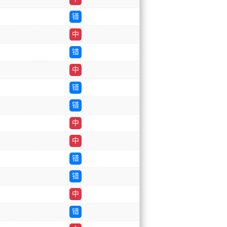
错
中
错
中
错
错
中
中
错
错
中
错