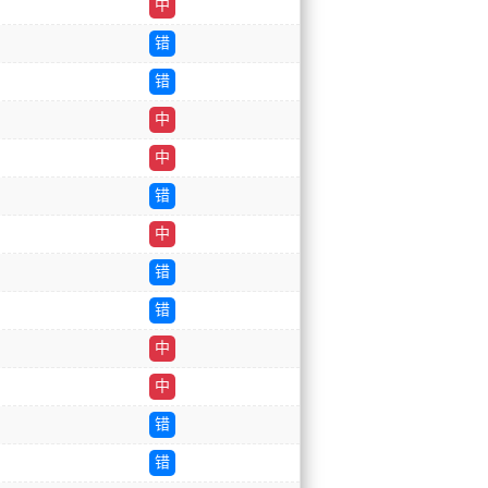
中
错
错
中
中
错
中
错
错
中
中
错
错