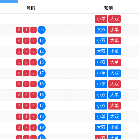
号码
预测
---
小单
大双
05
大双
小单
0
1
4
17
小双
大单
6
9
2
12
大双
小单
5
7
0
15
小双
大单
5
6
4
17
小单
大双
8
7
2
18
小单
大双
9
0
9
16
小双
大单
8
8
0
17
小双
大单
2
6
9
10
小单
大双
1
1
8
19
大双
小单
3
7
9
12
小双
大单
2
7
3