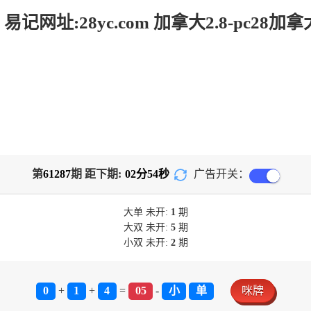
第
61287
期 距下期:
02
分
54
秒
广告开关：
大单
未开:
1
期
大双
未开:
5
期
小双
未开:
2
期
0
+
1
+
4
=
05
-
小
单
咪牌