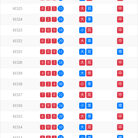
61525
8
2
5
15
大
双
中
61524
7
2
7
16
大
单
中
61523
9
0
9
18
小
双
中
61522
6
7
7
20
大
单
中
61521
2
0
9
11
大
双
错
61520
6
9
3
18
大
双
中
61519
4
8
1
13
大
单
中
61518
2
2
4
08
小
单
中
61517
7
7
8
22
大
双
中
61516
6
9
9
24
小
单
错
61515
6
5
9
20
大
单
中
61514
1
0
9
10
大
双
中