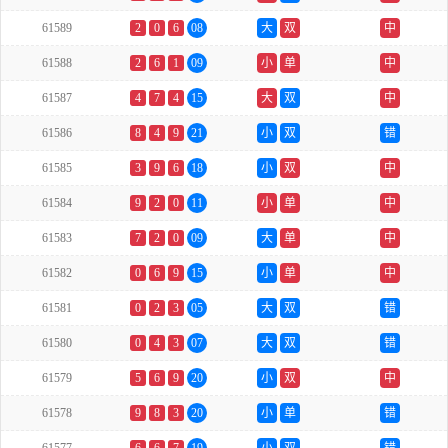
61589
2
0
6
08
大
双
中
61588
2
6
1
09
小
单
中
61587
4
7
4
15
大
双
中
61586
8
4
9
21
小
双
错
61585
3
9
6
18
小
双
中
61584
9
2
0
11
小
单
中
61583
7
2
0
09
大
单
中
61582
0
6
9
15
小
单
中
61581
0
2
3
05
大
双
错
61580
0
4
3
07
大
双
错
61579
5
6
9
20
小
双
中
61578
9
8
3
20
小
单
错