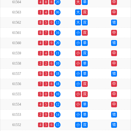
61564
4
8
8
20
大
单
中
61563
1
4
1
06
大
双
中
61562
8
5
0
13
大
双
错
61561
8
7
1
16
小
双
中
61560
4
7
9
20
小
单
错
61559
2
4
5
11
小
双
中
61558
2
2
6
10
小
单
中
61557
9
3
6
18
小
单
错
61556
7
3
8
18
小
双
中
61555
5
0
5
10
小
双
中
61554
4
5
3
12
小
单
中
61553
2
9
3
14
小
单
错
61552
4
5
6
15
小
双
错