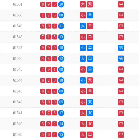
61551
8
9
3
20
大
双
中
61550
1
2
5
08
小
单
中
61549
9
0
2
11
大
单
中
61548
7
1
5
13
小
单
中
61547
9
9
0
18
小
单
错
61546
4
3
5
12
大
单
错
61545
7
0
1
08
小
单
中
61544
8
2
8
18
小
双
中
61543
0
7
2
09
小
单
中
61542
5
0
0
05
小
双
中
61541
5
7
5
17
大
双
中
61540
3
9
2
14
大
双
中
61539
5
6
4
15
大
单
中