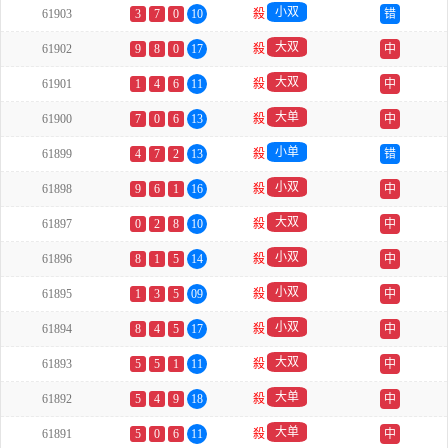
小双
61903
3
7
0
10
殺
错
大双
61902
9
8
0
17
殺
中
大双
61901
1
4
6
11
殺
中
大单
61900
7
0
6
13
殺
中
小单
61899
4
7
2
13
殺
错
小双
61898
9
6
1
16
殺
中
大双
61897
0
2
8
10
殺
中
小双
61896
8
1
5
14
殺
中
小双
61895
1
3
5
09
殺
中
小双
61894
8
4
5
17
殺
中
大双
61893
5
5
1
11
殺
中
大单
61892
5
4
9
18
殺
中
大单
61891
5
0
6
11
殺
中