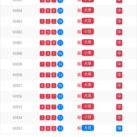
61865
5
0
7
12
殺
中
大单
61864
1
0
8
09
殺
中
大双
61863
5
1
2
08
殺
中
小双
61862
8
9
6
23
殺
中
大单
61861
5
0
8
13
殺
中
小单
61860
1
4
1
06
殺
中
大单
61859
7
5
4
16
殺
中
大单
61858
1
7
6
14
殺
中
大单
61857
0
8
1
09
殺
中
大双
61856
1
2
7
10
殺
中
小双
61855
4
6
7
17
殺
中
小双
61854
2
8
3
13
殺
中
大双
61853
6
0
8
14
殺
错