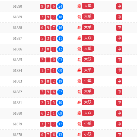
大单
61890
9
9
6
24
殺
中
大单
61889
2
9
7
18
殺
中
大单
61888
0
9
7
16
殺
中
大双
61887
5
3
3
11
殺
中
大单
61886
3
8
1
12
殺
中
大双
61885
2
1
0
03
殺
中
大单
61884
1
7
1
09
殺
中
小单
61883
9
8
2
19
殺
中
大单
61882
7
9
6
22
殺
中
大双
61881
2
3
5
10
殺
中
大双
61880
6
2
1
09
殺
中
小单
61879
3
7
7
17
殺
中
小双
61878
0
7
6
13
殺
中