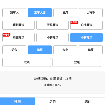
加拿大
加拿大西
台湾
比特币
审判算法
天马算法
白虎算法
血腥算法
不羁算法
不羁算法
组合
杀组
大小
单双
双项
双组
100期 正确：85 期 错误：15 期
正确率：85%
预测
走势
统计