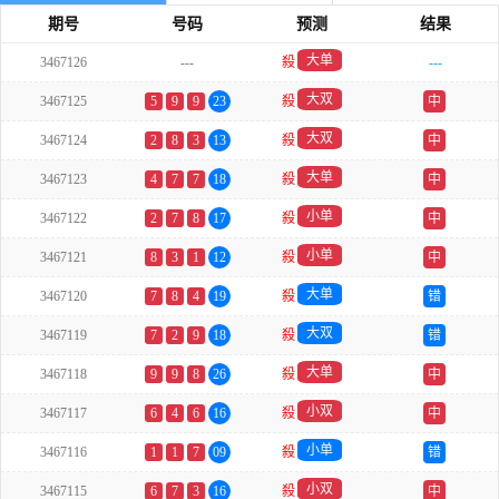
期号
号码
预测
结果
大单
3467126
---
殺
---
大双
3467125
5
9
9
23
殺
中
大双
3467124
2
8
3
13
殺
中
大单
3467123
4
7
7
18
殺
中
小单
3467122
2
7
8
17
殺
中
小单
3467121
8
3
1
12
殺
中
大单
3467120
7
8
4
19
殺
错
大双
3467119
7
2
9
18
殺
错
大单
3467118
9
9
8
26
殺
中
小双
3467117
6
4
6
16
殺
中
小单
3467116
1
1
7
09
殺
错
小双
3467115
6
7
3
16
殺
中