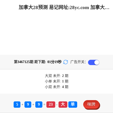
加拿大28预测 易记网址:28yc.com 加拿大2.8-pc28加拿大官网|免费在线预测|pc28加拿大开奖结果查询_专注研究加拿大预测!
第
3467125
期 距下期:
01
分
19
秒
广告开关：
大双
未开:
2
期
小单
未开:
1
期
小双
未开:
4
期
5
9
9
23
大
单
咪牌
+
+
=
-