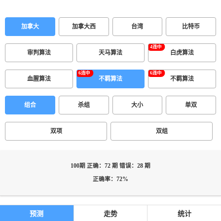
加拿大
加拿大西
台湾
比特币
审判算法
天马算法
白虎算法
血腥算法
不羁算法
不羁算法
组合
杀组
大小
单双
双项
双组
100期 正确：72 期 错误：28 期
正确率：72%
预测
走势
统计