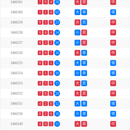
3466361
7
9
4
20
大
双
中
3466360
1
1
0
02
大
单
错
3466359
9
5
9
23
大
双
中
3466358
6
4
4
14
小
双
中
3466357
8
3
5
16
小
双
中
3466356
0
9
7
16
大
单
中
3466355
9
2
1
12
大
单
错
3466354
9
1
6
16
小
单
错
3466353
4
5
6
15
大
双
中
3466352
7
8
9
24
大
双
中
3466351
4
2
6
12
大
单
错
3466350
8
2
6
16
小
单
错
3466349
4
6
5
15
大
单
中