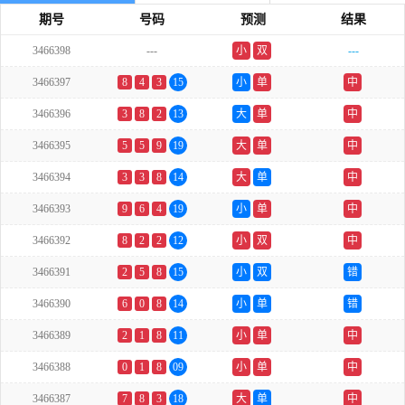
期号
号码
预测
结果
3466398
---
小
双
---
3466397
8
4
3
15
小
单
中
3466396
3
8
2
13
大
单
中
3466395
5
5
9
19
大
单
中
3466394
3
3
8
14
大
单
中
3466393
9
6
4
19
小
单
中
3466392
8
2
2
12
小
双
中
3466391
2
5
8
15
小
双
错
3466390
6
0
8
14
小
单
错
3466389
2
1
8
11
小
单
中
3466388
0
1
8
09
小
单
中
3466387
7
8
3
18
大
单
中