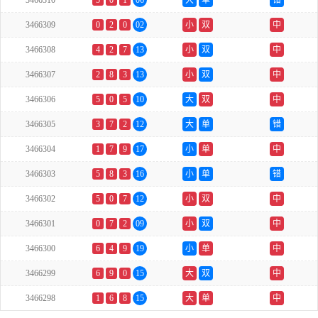
3466310
5
0
1
06
大
单
错
3466309
0
2
0
02
小
双
中
3466308
4
2
7
13
小
双
中
3466307
2
8
3
13
小
双
中
3466306
5
0
5
10
大
双
中
3466305
3
7
2
12
大
单
错
3466304
1
7
9
17
小
单
中
3466303
5
8
3
16
小
单
错
3466302
5
0
7
12
小
双
中
3466301
0
7
2
09
小
双
中
3466300
6
4
9
19
小
单
中
3466299
6
9
0
15
大
双
中
3466298
1
6
8
15
大
单
中